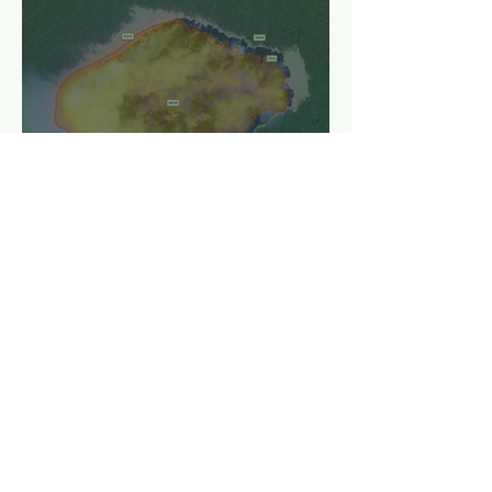
Cartographier la
structure d’un feu de
forêt en temps réel :
tête, flancs et queue