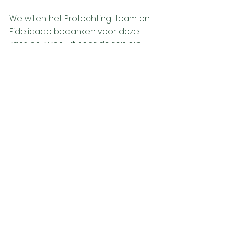
We willen het Protechting-team en 
Fidelidade bedanken voor deze 
kans en kijken uit naar de reis die 
voor ons ligt.
Wilt u uw acceptatie versterken 
met betere inzichten in 
natuurbrandrisico? Neem contact 
met ons op om te verkennen hoe 
LUCI uw organisatie kan 
ondersteunen.
Neem contact op
NIEUWS