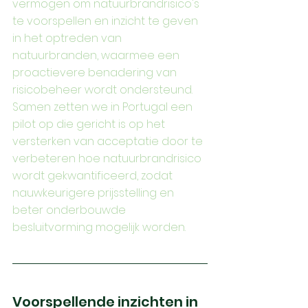
vermogen om natuurbrandrisico's 
te voorspellen en inzicht te geven 
in het optreden van 
natuurbranden, waarmee een 
proactievere benadering van 
risicobeheer wordt ondersteund. 
Samen zetten we in Portugal een 
pilot op die gericht is op het 
versterken van acceptatie door te 
verbeteren hoe natuurbrandrisico 
wordt gekwantificeerd, zodat 
nauwkeurigere prijsstelling en 
beter onderbouwde 
besluitvorming mogelijk worden.
Voorspellende inzichten in 