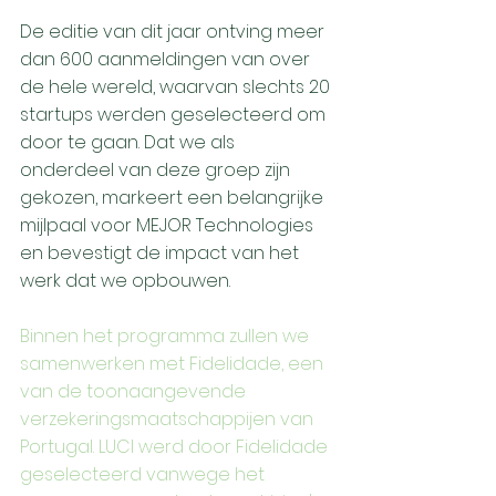
De editie van dit jaar ontving meer 
dan 600 aanmeldingen van over 
de hele wereld, waarvan slechts 20 
startups werden geselecteerd om 
door te gaan. Dat we als 
onderdeel van deze groep zijn 
gekozen, markeert een belangrijke 
mijlpaal voor MEJOR Technologies 
en bevestigt de impact van het 
werk dat we opbouwen.
Binnen het programma zullen we 
samenwerken met Fidelidade, een 
van de toonaangevende 
verzekeringsmaatschappijen van 
Portugal. LUCI werd door Fidelidade 
geselecteerd vanwege het 