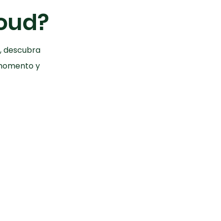
loud?
, descubra
 momento y