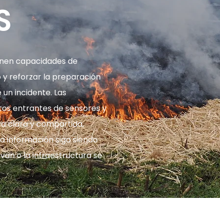
S
eúnen capacidades de
o y reforzar la preparación
e un incidente. Las
tos entrantes de sensores y
va clara y compartida,
a información siga siendo
van o la infraestructura se