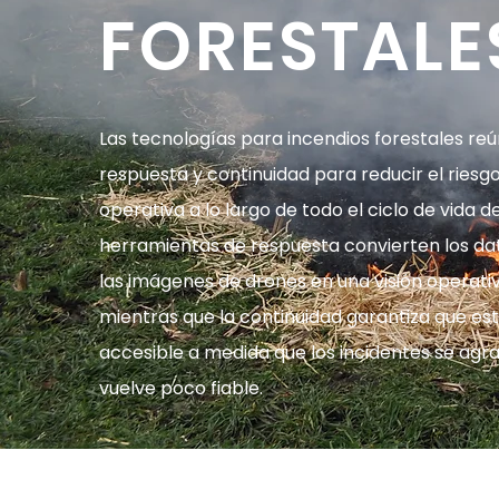
FORESTALE
Las tecnologías para incendios forestales r
respuesta y continuidad para reducir el riesg
operativa a lo largo de todo el ciclo de vida d
herramientas de respuesta convierten los da
las imágenes de drones en una visión operati
mientras que la continuidad garantiza que est
accesible a medida que los incidentes se agra
vuelve poco fiable.