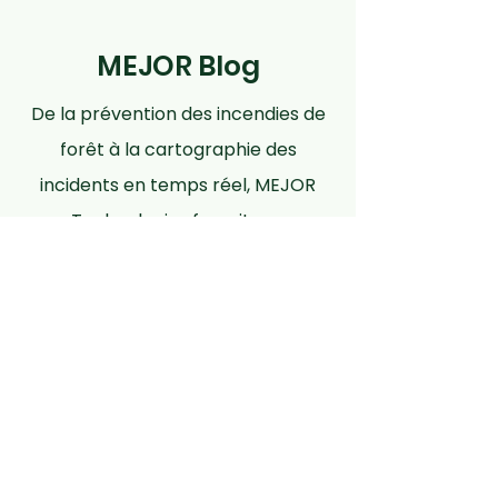
MEJOR Blog
De la prévention des incendies de
forêt à la cartographie des
incidents en temps réel, MEJOR
Technologies fournit aux
professionnels la clarté nécessaire
pour réagir rapidement et
protéger ce qui compte le plus.
Découvrez nos articles de blog
pour en savoir plus.