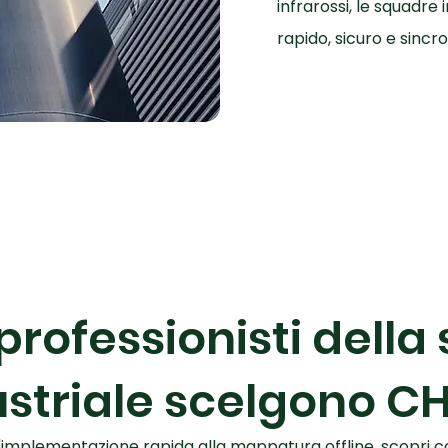
infrarossi, le squadre
rapido, sicuro e sincro
professionisti della
ustriale scelgono CH
l'implementazione rapida alla mappatura offline, scopri 