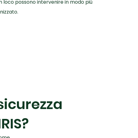
 in loco possono intervenire in modo più
nizzato.
 sicurezza
RIS?
come