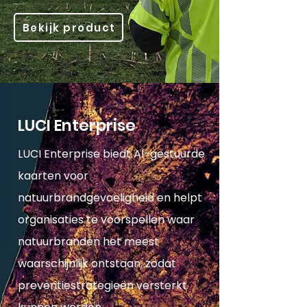
Bekijk product
LUCI Enterprise
LUCI Enterprise biedt AI-gestuurde
kaarten voor
natuurbrandgevoeligheid en helpt
organisaties te voorspellen waar
natuurbranden het meest
waarschijnlijk ontstaan, zodat
preventiestrategieën versterkt