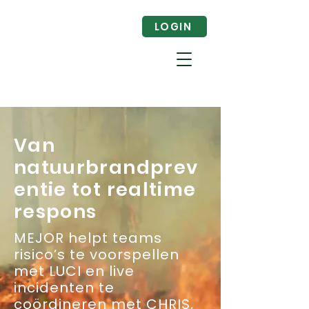
LOGIN
Van
natuurbrandprev
entie tot realtime
respons
MEJOR helpt teams
risico’s te voorspellen
met LUCI en live
incidenten te
coördineren met CHRIS,