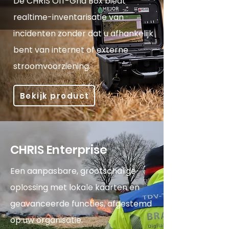
De CHRIS Off-Grid Box biedt
realtime-inventarisatie van
incidenten zonder dat u afhankelijk
bent van internet of externe
stroomvoorziening.
Bekijk product
CHRIS Enterprise
Een aanpasbare, grootschalige
oplossing met lokale kaarten en
geavanceerde functies, afgestemd
op uw organisatie.