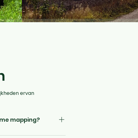
n
ijkheden ervan
-time mapping?
aar en direct klaar voor