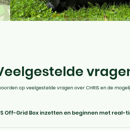
Veelgestelde vrage
woorden op veelgestelde vragen over CHRIS en de mogel
RIS Off-Grid Box inzetten en beginnen met real
minuten. De unit wordt vooraf geconfigureerd geleverd, is draagb