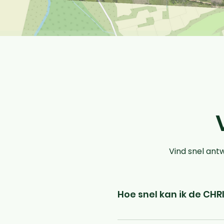
Vind snel ant
Hoe snel kan ik de CH
De inzet duurt slechts enkele 