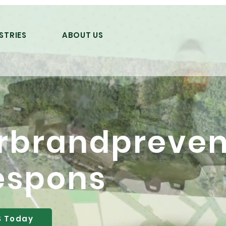
STRIES
ABOUT US
rbrandprevent
espons
S Today