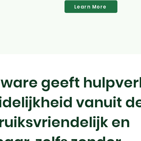
Learn More
tware geeft hulpver
idelijkheid vanuit de
ruiksvriendelijk en