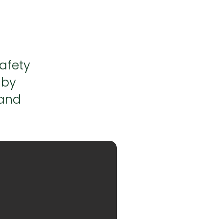
afety
 by
 and