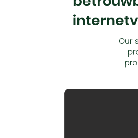
betrouwb
internetv
Our s
pr
pro