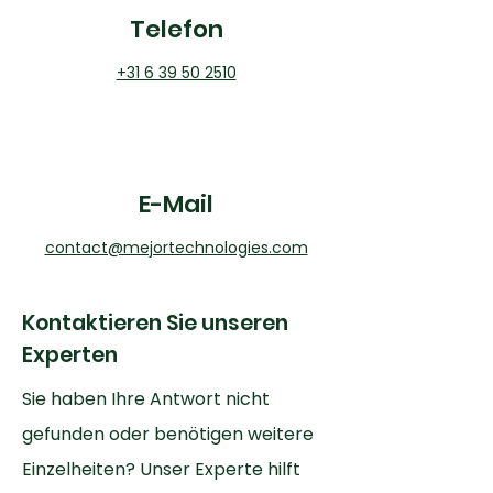
Telefon
+31 6 39 50 2510
E-Mail
contact@mejortechnologies.com
Kontaktieren Sie unseren
Experten
Sie haben Ihre Antwort nicht
gefunden oder benötigen weitere
Einzelheiten? Unser Experte hilft