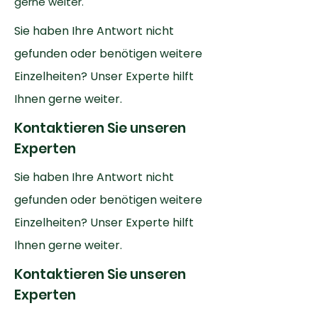
gerne weiter.
Sie haben Ihre Antwort nicht
gefunden oder benötigen weitere
Einzelheiten? Unser Experte hilft
Ihnen gerne weiter.
Kontaktieren Sie unseren
Experten
Sie haben Ihre Antwort nicht
gefunden oder benötigen weitere
Einzelheiten? Unser Experte hilft
Ihnen gerne weiter.
Kontaktieren Sie unseren
Experten