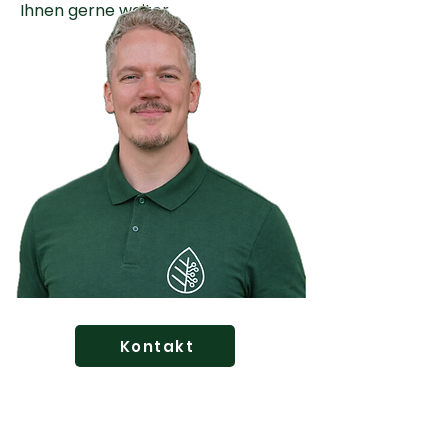
Ihnen gerne weiter.
Kontakt