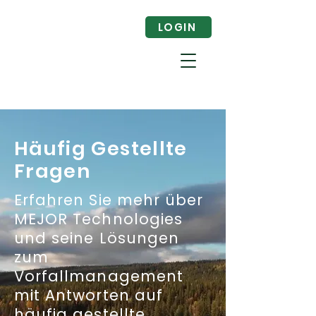
LOGIN
Häufig Gestellte
Fragen
Erfahren Sie mehr über
MEJOR Technologies
und seine Lösungen
zum
Vorfallmanagement
mit Antworten auf
häufig gestellte