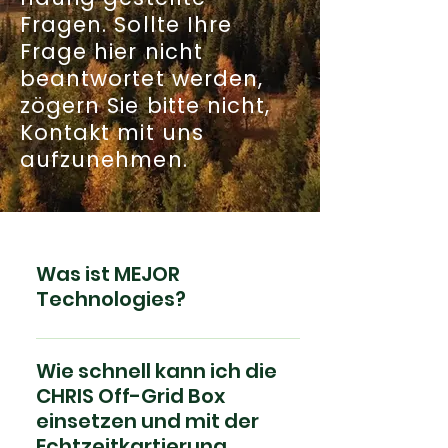
Fragen. Sollte Ihre
Frage hier nicht
beantwortet werden,
zögern Sie bitte nicht,
Kontakt mit uns
aufzunehmen.
Was ist MEJOR
Technologies?
MEJOR Technologies ist ein
niederländisches
Wie schnell kann ich die
Unternehmen, das Lösungen
CHRIS Off-Grid Box
zur Eindämmung und
einsetzen und mit der
Prävention von Waldbränden
Echtzeitkartierung