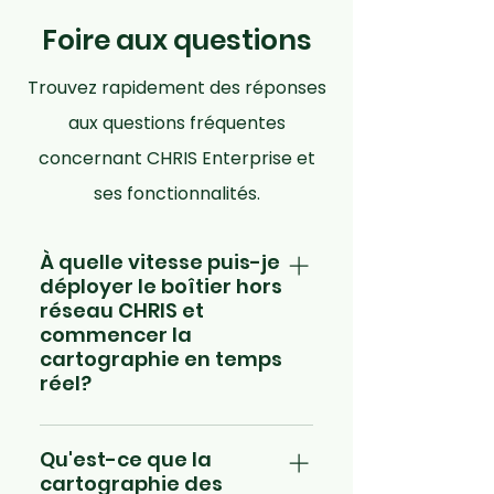
intervention
Foire aux questions
Trouvez rapidement des réponses
aux questions fréquentes
concernant CHRIS Enterprise et
ses fonctionnalités.
À quelle vitesse puis-je
déployer le boîtier hors
réseau CHRIS et
commencer la
cartographie en temps
réel?
Le déploiement ne prend que
Qu'est-ce que la
quelques minutes. L'unité est livrée
cartographie des
préconfigurée, portable et prête à