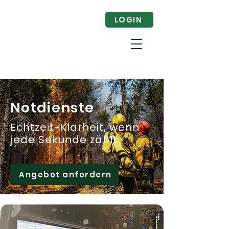
LOGIN
Notdienste
Echtzeit-Klarheit, wenn
jede Sekunde zählt
Angebot anfordern