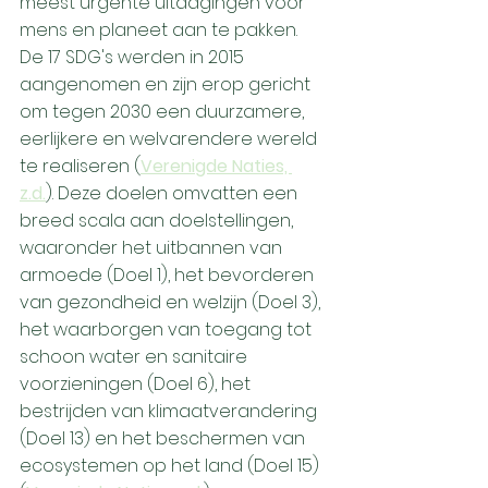
meest urgente uitdagingen voor 
mens en planeet aan te pakken. 
De 17 SDG's werden in 2015 
aangenomen en zijn erop gericht 
om tegen 2030 een duurzamere, 
eerlijkere en welvarendere wereld 
te realiseren (
Verenigde Naties, 
z.d.
). Deze doelen omvatten een 
breed scala aan doelstellingen, 
waaronder het uitbannen van 
armoede (Doel 1), het bevorderen 
van gezondheid en welzijn (Doel 3), 
het waarborgen van toegang tot 
schoon water en sanitaire 
voorzieningen (Doel 6), het 
bestrijden van klimaatverandering 
(Doel 13) en het beschermen van 
ecosystemen op het land (Doel 15) 