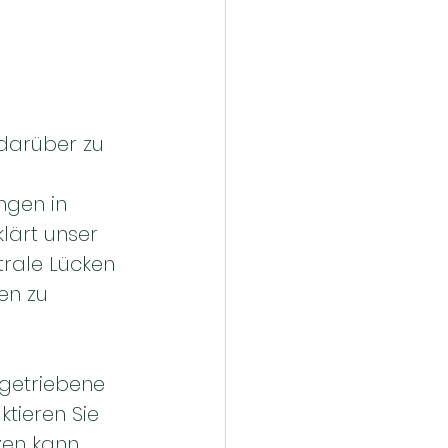
darüber zu 
ngen in 
lärt unser 
trale Lücken 
en zu 
ngetriebene 
ieren Sie 
zen kann.