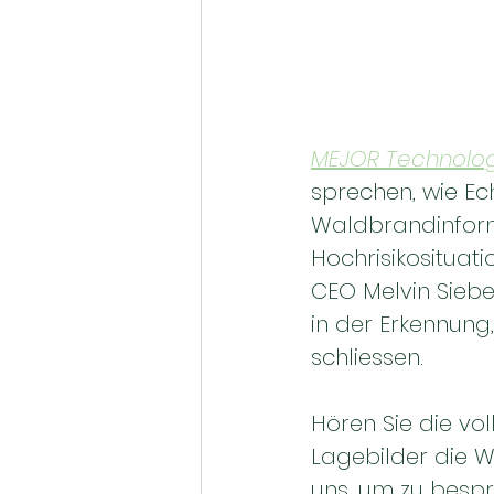
MEJOR Technolog
sprechen, wie Ec
Waldbrandinform
Hochrisikosituati
CEO Melvin Siebe
in der Erkennun
schliessen.
Hören Sie die vo
Lagebilder die 
uns, um zu bespr