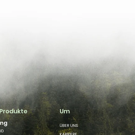
Produkte
Um
ung
ÜBER UNS
UD
KARRIERE