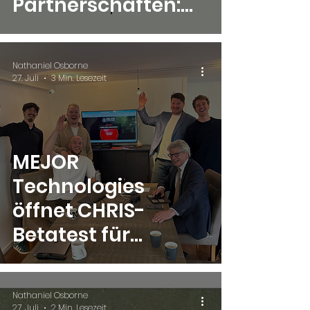
Partnerschaften:
MEJOR
Technologies ×
Nathaniel Osborne
DroneControl
27. Juli
3 Min. Lesezeit
MEJOR
Technologies
öffnet CHRIS-
Betatest für
Ersthelfer und
Einsatzteams
Nathaniel Osborne
27. Juli
2 Min. Lesezeit