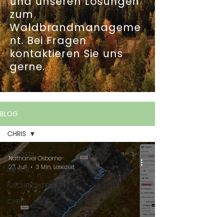
und unseren Lösungen
zum
Waldbrandmanageme
nt. Bei Fragen
kontaktieren Sie uns
gerne.
BLOG
CHRIS
All Posts
Nathaniel Osborne
27. Juli
3 Min. Lesezeit
MEJOR
NACHRICHTEN
CHRIS