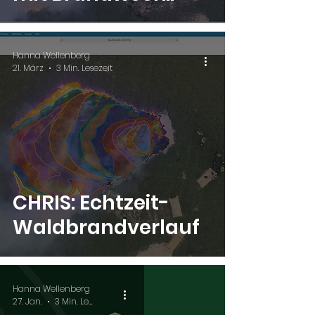
Twente und
Veiligheidsregio
Hanna Wellenberg
Twente
21. März
3 Min. Lesezeit
CHRIS: Echtzeit-
Waldbrandverlauf
Hanna Wellenberg
27. Jan.
3 Min. Lesezeit