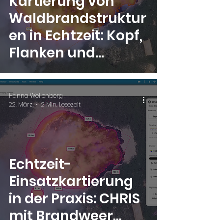
Kartierung von
Waldbrandstruktur
en in Echtzeit: Kopf,
Flanken und
Rückseite
Hanna Wellenberg
22. März
2 Min. Lesezeit
Echtzeit-
Einsatzkartierung
in der Praxis: CHRIS
mit Brandweer