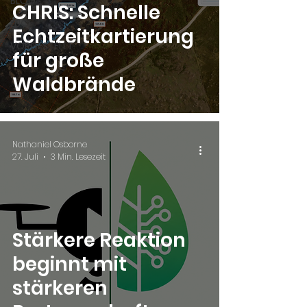
BLOG
CHRIS: Schnelle
LUCI
Echtzeitkartierung
VORGESTELLT
für große
Waldbrände
Nathaniel Osborne
27. Juli
3 Min. Lesezeit
Stärkere Reaktion
beginnt mit
stärkeren