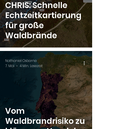
BLOG
CHRIS: Schnelle
LUCI
Echtzeitkartierung
VORGESTELLT
für große
Waldbrände
Nathaniel Osborne
7. Mai
4 Min. Lesezeit
Vom
Waldbrandrisiko zu