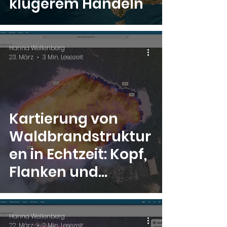
klügerem Handeln
Hanna Wellenberg
23. März
3 Min. Lesezeit
Kartierung von
Waldbrandstruktur
en in Echtzeit: Kopf,
Flanken und
Rückseite
Hanna Wellenberg
22. März
2 Min. Lesezeit