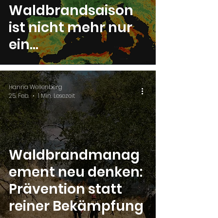
Waldbrandsaison
ist nicht mehr nur
ein
Sommerproblem
Hanna Wellenberg
25. Feb.
1 Min. Lesezeit
Waldbrandmanag
ement neu denken:
Prävention statt
reiner Bekämpfung