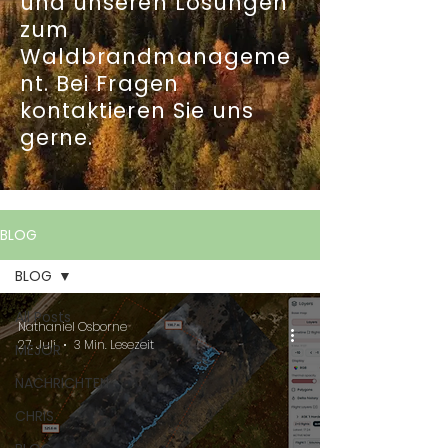
und unseren Lösungen
zum
Waldbrandmanageme
nt. Bei Fragen
kontaktieren Sie uns
gerne.
BLOG
BLOG
All Posts
Nathaniel Osborne
27. Juli
3 Min. Lesezeit
MEJOR
NACHRICHTEN
CHRIS