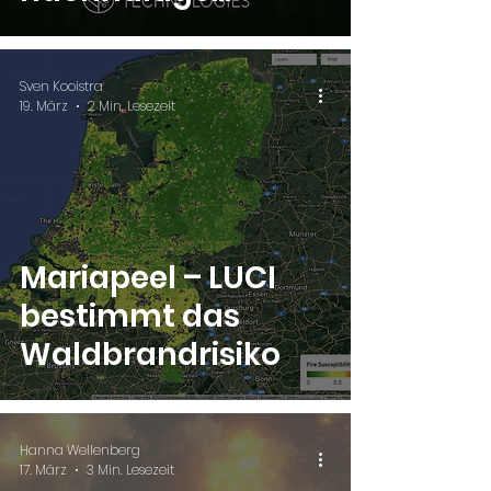
Entwicklung der
Vereinten Nationen
Sven Kooistra
bei
19. März
2 Min. Lesezeit
Mariapeel – LUCI
bestimmt das
Waldbrandrisiko
Hanna Wellenberg
17. März
3 Min. Lesezeit