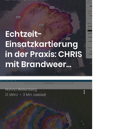
Echtzeit-
Einsatzkartierung
in der Praxis: CHRIS
mit Brandweer
Twente und
Veiligheidsregio
Hanna Wellenberg
Twente
21. März
3 Min. Lesezeit